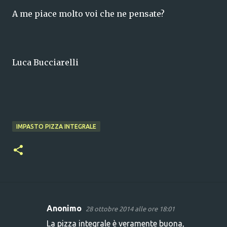
A me piace molto voi che ne pensate?
Luca Bucciarelli
IMPASTO PIZZA INTEGRALE
Anonimo
28 ottobre 2014 alle ore 18:01
C
La pizza integrale è veramente buona,