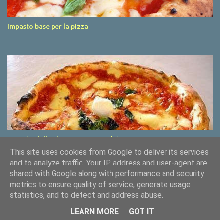
Impasto base per la pizza
Impasto della pizza verace napoletana
This site uses cookies from Google to deliver its services
and to analyze traffic. Your IP address and user-agent are
shared with Google along with performance and security
metrics to ensure quality of service, generate usage
Powered by Blogger
statistics, and to detect and address abuse.
© Luca Bucciarelli 2014-2020
LEARN MORE
GOT IT