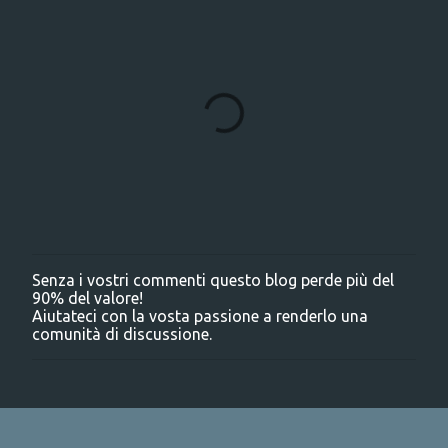
Senza i vostri commenti questo blog perde più del
P
90% del valore!
o
Aiutateci con la vosta passione a renderlo una
s
comunità di discussione.
t
a
u
n
c
o
m