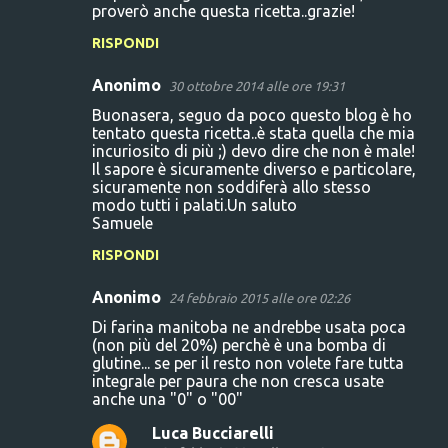
o
proverò anche questa ricetta..grazie!
m
RISPONDI
m
Anonimo
e
30 ottobre 2014 alle ore 19:31
n
Buonasera, seguo da poco questo blog è ho
tentato questa ricetta..è stata quella che mia
t
incuriosito di più ;) devo dire che non è male!
Il sapore è sicuramente diverso e particolare,
i
sicuramente non soddiferà allo stesso
modo tutti i palati.Un saluto
Samuele
RISPONDI
Anonimo
24 febbraio 2015 alle ore 02:26
Di farina manitoba ne andrebbe usata poca
(non più del 20%) perchè è una bomba di
glutine... se per il resto non volete fare tutta
integrale per paura che non cresca usate
anche una "0" o "00"
Luca Bucciarelli